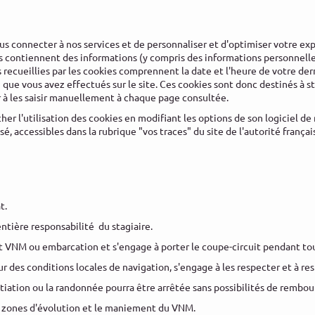
us connecter à nos services et de personnaliser et d'optimiser votre exp
ies contiennent des informations (y compris des informations personnell
recueillies par les cookies comprennent la date et l'heure de votre der
ue vous avez effectués sur le site. Ces cookies sont donc destinés à st
oir à les saisir manuellement à chaque page consultée.
er l'utilisation des cookies en modifiant les options de son logiciel de n
sé, accessibles dans la rubrique "vos traces" du site de l'autorité franç
at.
ntière responsabilité du stagiaire.
ut VNM ou embarcation et s'engage à porter le coupe-circuit pendant tout
eur des conditions locales de navigation, s'engage à les respecter et à r
itiation ou la randonnée pourra être arrêtée sans possibilités de rembo
les zones d'évolution et le maniement du VNM.